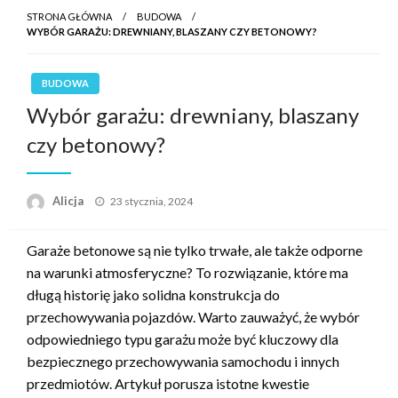
STRONA GŁÓWNA
BUDOWA
WYBÓR GARAŻU: DREWNIANY, BLASZANY CZY BETONOWY?
BUDOWA
Wybór garażu: drewniany, blaszany
czy betonowy?
Opublikowane
Alicja
23 stycznia, 2024
w
Garaże betonowe są nie tylko trwałe, ale także odporne
na warunki atmosferyczne? To rozwiązanie, które ma
długą historię jako solidna konstrukcja do
przechowywania pojazdów. Warto zauważyć, że wybór
odpowiedniego typu garażu może być kluczowy dla
bezpiecznego przechowywania samochodu i innych
przedmiotów. Artykuł porusza istotne kwestie