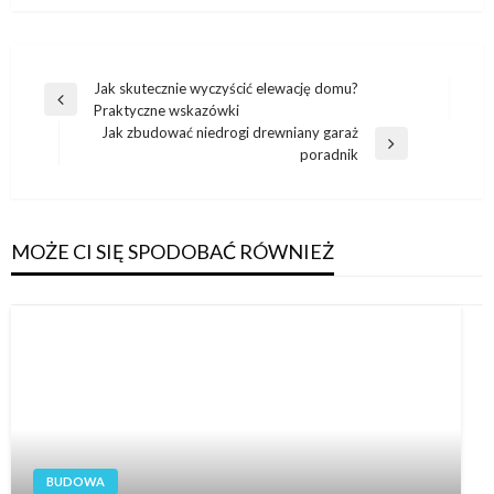
Nawigacja
Jak skutecznie wyczyścić elewację domu?
Poprzedni
Praktyczne wskazówki
wpisu
wpis
Jak zbudować niedrogi drewniany garaż
Następny
poradnik
wpis
MOŻE CI SIĘ SPODOBAĆ RÓWNIEŻ
BUDOWA