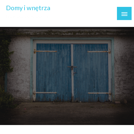
Skip
Domy i wnętrza
to
Nowoczesne domy
content