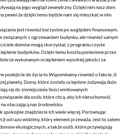
pływają na jego wygląd zewnętrzny. Dzięki nim nasz dom
śmy pewni że dzięki temu będzie nam się mieszkać w nim
wiązania jest również korzystne po względem finansowym.
ków związanych z ogrzewaniem budynku, ale również samym
ściciele domów mogą skorzystać z programu czyste
cieplenie budynków. Dzięki temu koszta poniesione przez
ię dobrze wykonanym ociepleniem wysokiej jakości za
czne podejście do życia to Wspominamy również o fakcie, iż
ej planety. Domy, które zostały ocieplone zużywają dużo
iają się do zmniejszenia ilości emitowanych
ozwiązanie dla osób, które chcą, aby ich nieruchomość
 na otaczającą nas środowisko.
k spokojnie znajdziecie ich wiele więcej. Porównując
cji od razu widzimy, który element przeważa. Jest to zatem
l domów ekologicznych, a także osób, które przywiązują