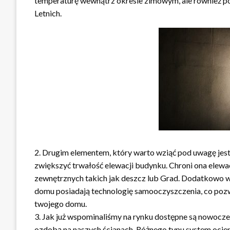
temperaturę wewnątrz okresie zimowym, ale również p
Letnich.
2. Drugim elementem, który warto wziąć pod uwagę jest
zwiększyć trwałość elewacji budynku. Chroni ona elew
zewnętrznych takich jak deszcz lub Grad. Dodatkowo w
domu posiadają technologię samooczyszczenia, co pozw
twojego domu.
3. Jak już wspominaliśmy na rynku dostępne są nowocze
ozdobą na naszych ścianach. Różnego typu system ociep