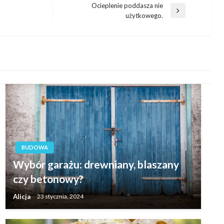
Ocieplenie poddasza nie
Następny
użytkowego.
wpis
BUDOWA
Wybór garażu: drewniany, blaszany
czy betonowy?
Alicja
23 stycznia, 2024