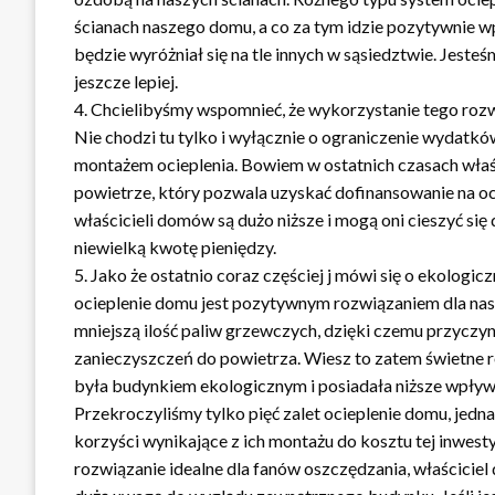
ścianach naszego domu, a co za tym idzie pozytywnie w
będzie wyróżniał się na tle innych w sąsiedztwie. Jeste
jeszcze lepiej.
4. Chcielibyśmy wspomnieć, że wykorzystanie tego roz
Nie chodzi tu tylko i wyłącznie o ograniczenie wydat
montażem ocieplenia. Bowiem w ostatnich czasach wła
powietrze, który pozwala uzyskać dofinansowanie na o
właścicieli domów są dużo niższe i mogą oni cieszyć s
niewielką kwotę pieniędzy.
5. Jako że ostatnio coraz częściej j mówi się o ekologi
ocieplenie domu jest pozytywnym rozwiązaniem dla nasz
mniejszą ilość paliw grzewczych, dzięki czemu przyczyn
zanieczyszczeń do powietrza. Wiesz to zatem świetne r
była budynkiem ekologicznym i posiadała niższe wpływ
Przekroczyliśmy tylko pięć zalet ocieplenie domu, jedna
korzyści wynikające z ich montażu do kosztu tej inwesty
rozwiązanie idealne dla fanów oszczędzania, właścicie