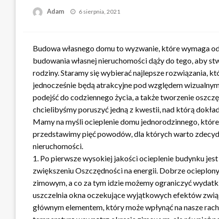
Opublikowane
Adam
6 sierpnia, 2021
w
Budowa własnego domu to wyzwanie, które wymaga od na
budowania własnej nieruchomości dąży do tego, aby st
rodziny. Staramy się wybierać najlepsze rozwiązania, k
jednocześnie będą atrakcyjne pod względem wizualnym
podejść do codziennego życia, a także tworzenie oszcz
chcielibyśmy poruszyć jedną z kwestii, nad którą dokł
Mamy na myśli ocieplenie domu jednorodzinnego, które
przedstawimy pięć powodów, dla których warto zdecydo
nieruchomości.
1. Po pierwsze wysokiej jakości ocieplenie budynku jes
zwiększeniu Oszczędności na energii. Dobrze ocieplony 
zimowym, a co za tym idzie możemy ograniczyć wydatki 
uszczelnia okna oczekujące wyjątkowych efektów zwią
głównym elementem, który może wpłynąć na nasze rachu