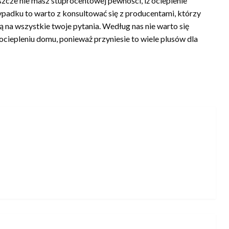
zcze nie masz stuprocentowej pewności, iż ocieplenie
padku to warto z konsultować się z producentami, którzy
ą na wszystkie twoje pytania. Według nas nie warto się
ciepleniu domu, ponieważ przyniesie to wiele plusów dla