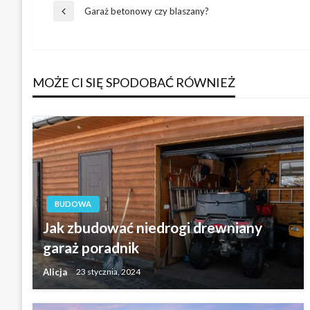
Nawigacja
Garaż betonowy czy blaszany?
Poprzedni
wpis
wpisu
MOŻE CI SIĘ SPODOBAĆ RÓWNIEŻ
BUDOWA
Jak zbudować niedrogi drewniany
garaż poradnik
Alicja
23 stycznia, 2024