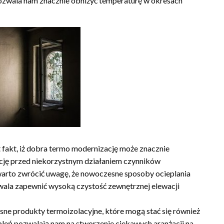
ozwala nam znacznie obniżyć temperaturę w okresach
 fakt, iż dobra termo modernizację może znacznie
ację przed niekorzystnym działaniem czynników
arto zwrócić uwagę, że nowoczesne sposoby ocieplania
ala zapewnić wysoką czystość zewnętrznej elewacji
sne produkty termoizolacyjne, które mogą stać się również
leń pozwalają nam na stworzenie ciekawych aranżacji na