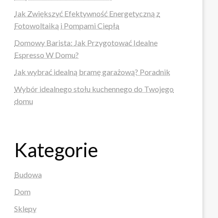
Jak Zwiększyć Efektywność Energetyczną z
Fotowoltaiką i Pompami Ciepła
Domowy Barista: Jak Przygotować Idealne
Espresso W Domu?
Jak wybrać idealną bramę garażową? Poradnik
Wybór idealnego stołu kuchennego do Twojego
domu
Kategorie
Budowa
Dom
Sklepy